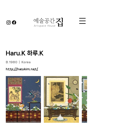
Haru.K 하루.K
B.1980 ｜ Korea
http://harukim.net/