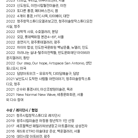
2023 너희집, 우리집, 마루아트센터, 서울
2023 신도원도, 이천시립월전미술관, 이천
2023 또다른 풍경, 메타버스전시, 믐
2022 4개의 풍경, HTC사옥, 타이베이, 대만
2022 청주창작스튜디오결과보고전, 청주미술창작스튜디오전
시실, 청주
2022 미학적 사유, 수호갤러리, 분당
2022 오감, 롯데백화점 본관4~6F, 서울
2022 호연지기, 광주롯데갤러리, 광주
2022 차이의 합성, 인도한국문화원 백남준홀, 뉴델리, 인도
2022 자라나는 실내-탈주의전략들, 반도문화재단 아이비라
운지갤러리, 동탄
2022 Our step, Our hope, Artspace San Antonio, 샌안
토니오시, 미국
2022 담양아트위크 – 유유자적, 다미담예술구, 담양
2021 낯선도시 도착한 사람들 어떤이야기, 청주미술창작스튜
디오, 청주
2021 산수와 풍경사이, 아산조방원미술관, 옥과
2021 New Normal New Wave, 세종문화회관, 서울
외 다수 참여
수상 / 레지던시 / 협업
2021 청주시립창작스튜디오 레지던시
2019 광주시립미술관 하정웅 청년작가 1인 선정
2017 셰프컬렉션 패밀리허브냉장고 아트콜라보, 삼성전자
2016 제5회 ETRO 미술대상 은상, 백운갤러리, 서울
2016 대인시장 아트비젼, 광주