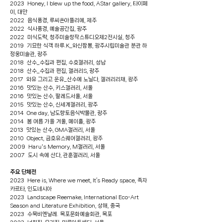
2023 Honey, I blew up the food, AStar gallery, 타이페
이, 대만
2022 음식풍경, 루씨쏜아뜰리에, 제주
2022 식사풍경, 예술공간집, 광주
2022 미식도락, 청주미술창작스튜디오제2전시실, 청주
2019 기묘한 식객 하루.K_와신짬뽕, 광주시립미술관 분관 하
정웅미술관, 광주
2018 산수_수집과 편집, 수호갤러리, 성남
2018 산수_수집과 편집, 갤러리S, 광주
2017 와유 그리고 운유_산수에 노닐다, 갤러리리채, 광주
2016 맛있는 산수, 키스갤러리, 서울
2016 맛있는 산수, 팔레드서울, 서울
2015 맛있는 산수, 신세계갤러리, 광주
2014 One day, 남도향토음식박물관, 광주
2014 봄 여름 가을 겨울, 메이홀, 광주
2013 맛있는 산수, GMA갤러리, 서울
2010 Object, 금호유스퀘어갤러리, 광주
2009 Haru's Memory, M갤러리, 서울
2007 도시 속에 산다, 관훈갤러리, 서울
주요 단체전
2023 Here is, Where we meet, It‘s Ready space, 족자
카르타, 인도네시아
2023 Landscape Reemake, International Eco-Art
Season and Literature Exhibition, 상해, 중국
2023 수묵비엔날레. 목포문화예술회관, 목포