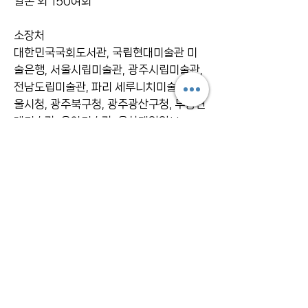
일본 외 150여회
소장처
대한민국국회도서관, 국립현대미술관 미
술은행, 서울시립미술관, 광주시립미술관,
전남도립미술관, 파리 세루니치미술관, 서
울시청, 광주북구청, 광주광산구청, 무등현
대미술관, 은암미술관, 울산제일일보
레지던시
2025 광주시립미술관 국제레지던시스튜
디오 입주작가
작가노트
일상의 소소한 행복과 즐거운 기억들에 관
한 내용을 실크스크린기법과 다양한 매체
를 활용하여 작업하고 있다.