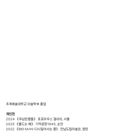
추계예술대학교 미술학부 졸업
개인전
2024 《무심한몸들》 토포하우스 갤러리, 서울
2023 《물드는 배》 기억공장1945, 순천
2022 《BIG MAN-다시일어서는 몸》 전남도립미술관, 광양