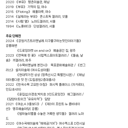
2020 《부유》 행촌미술관, 해남
2019 《부유》 기억의 집, 여수
2015 《Floting》 예울마루, 여수
2014 《실체라는 부유》 쿤스트독 갤러리, 섯울
2014 《사람 옆》 노마드갤러리, 서울
1994 《노좆바다》 단성갤러리, 서울
주요 단체전
2024 《강원키즈트리엔날레.지구를구하는멋진이야기들》
강릉해변
《드로잉마켓 on and on》 예술공간 집, 광주
2023 《연옥에 핀 꽃》 시립엑스포아트갤러리 / 《들숨, 날
숨》 끼갤러리, 파주
《수묵비엔날레 본전시》 목포문화예술회관 / 《썬그
라스》 설치미술제 (여수도성마을)
《현대작가전 상상 (정족산사고 특별전시관) / 《해남
의아름다운 맛 전 (도립공원2층대흥사)
2022 《한국수묵 고요한 아침》 퍼시픽 플레이스 (자카르타,
인도네시아)
《윤집섭,이경호,박치호 3인드로잉전》 에그갤러리 /
《담양아트위크 “유유자적”》 담양
2021 《여순,4.3을보다》 / 《제3의 프린트:뉴 콤비네이
션》 명주예술마당( 강릉)
《밤하늘의별을 수놓은 거룩한 생각들》 갤러리 노마
드
2020 《여수국제미술제 “해제금기어”》여수엑스포 D전시실