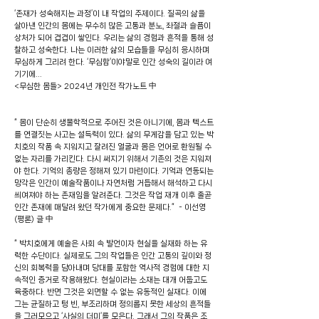
‘존재가 성숙해지는 과정’이 내 작업의 주제이다. 질곡의 삶을
살아낸 인간의 몸에는 무수히 많은 고통과 분노, 좌절과 슬픔이
상처가 되어 겹겹이 쌓인다. 우리는 삶의 경험과 흔적을 통해 성
찰하고 성숙한다. 나는 이러한 삶의 모습들을 무심히 응시하며
무심하게 그리려 한다. ‘무심함’이야말로 인간 성숙의 길이라 여
기기에...
<무심한 몸들> 2024년 개인전 작가노트 中
“ 몸이 단순히 생물학적으로 주어진 것은 아니기에, 몸과 텍스트
를 연결짓는 사고는 설득력이 있다. 삶의 무게감을 담고 있는 박
치호의 작품 속 지워지고 잘려진 얼굴과 몸은 언어로 환원될 수
없는 자리를 가리킨다. 다시 써지기 위해서 기존의 것은 지워져
야 한다. 기억의 총량은 정해져 있기 마련이다. 기억과 연동되는
망각은 인간이 예술작품이나 자연처럼 거듭해서 해석하고 다시
씌여져야 하는 존재임을 알려준다. 그것은 작업 재개 이후 줄곧
인간 존재에 매달려 왔던 작가에게 중요한 문제다.” - 이선영
(평론) 글 中
“ 박치호에게 예술은 사회 속 발언이자 현실을 실재화 하는 유
력한 수단이다. 실제로도 그의 작업들은 인간 고통의 깊이와 정
신의 회복력을 담아내며 당대를 포함한 역사적 경험에 대한 지
속적인 증거로 작용해왔다. 현실이라는 소재는 대개 어둡고도
육중하다. 반면 그것은 외면할 수 없는 유동적인 실재다. 이에
그는 균질하고 텅 빈, 부조리하며 정의롭지 못한 세상의 흔적들
을 그러모으고 ‘사실의 더미’를 모은다. 그래서 그의 작품은 조