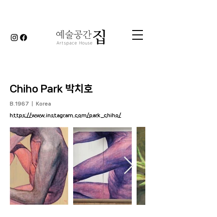
Chiho Park 박치호
B.1967 ｜ Korea
https://www.instagram.com/park_chiho/