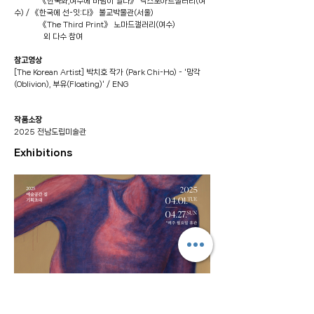
《한국화,여수에 바람이 일다》 엑스포아트갤러리(여
수) / 《한국에 선-잇:다》 불교박물관(서울)
《The Third Print》 노마드갤러리(여수)
외 다수 참여
참고영상
[The Korean Artist] 박치호 작가 (Park Chi-Ho) - '망각
(Oblivion), 부유(Floating)' / ENG
작품소장
2025 전남도립미술관
Exhibitions