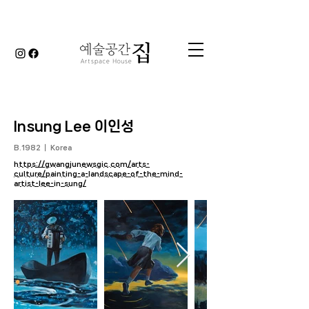
Insung Lee 이인성
B.1982 ｜ Korea
https://gwangjunewsgic.com/arts-
culture/painting-a-landscape-of-the-mind-
artist-lee-in-sung/