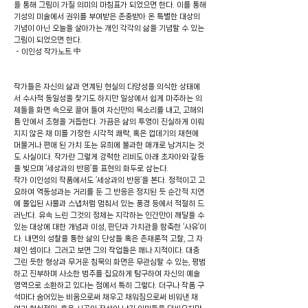
을 통해 그림이 가질 의미의 마침표가 되었으면 한다. 이를 통해
기성의 미술에서 권위를 부여받은 존중받아 온 특별한 대상의
기념이 아닌 오늘을 살아가는 개인 각각의 삶을 기념할 수 있는
그림이 되었으면 한다.
- 이인성 작가노트 中
작가들은 자신의 삶과 연계된 현실의 다양성을 의식한 상태에
서 수사적 동일성을 찾기도 하지만 일상에서 쉽게 마주하는 의
제들을 화면 속으로 끌어 들여 자신만의 목소리를 내고, 고해의
틈 안에서 조형을 거듭한다. 가끔은 삶의 투영이 진실하게 이뤄
지지 않은 채 미를 가장한 시각적 쾌락, 혹은 껍데기의 재현에
머물거나 편애 된 가치 또는 유희에 불과한 매개로 남겨지는 것
도 사실이다. 작가란 그렇게 강력한 리비도 아래 초자아와 갈등
을 빚으며 ‘세상과의 반응’을 표현의 화두로 삼는다.
작가 이인성의 작품에서도 ‘세상과의 반응’을 본다. 정적이고 고
요하여 역동성과는 거리를 둔 그 반응은 정지된 듯 순간적 지연
에 몰입된 사물과 스냅처럼 멈춰서 있는 풍경 등에서 적절히 드
러난다. 유속 느린 그것의 정체는 지각하는 인간만이 깨달을 수
있는 대상에 대한 개념과 이성, 판단과 가치관을 함축한 ‘사유’이
다. 내면의 성찰을 통한 삶의 단상들 혹은 존재론적 고찰, 그 자
체인 셈이다. 그러고 보면 그의 작업들은 꽤나 지적이다. 대충
그린 듯한 형상과 무거운 침묵의 화면은 무관심할 수 있는, 평범
하고 진부하며 사소한 범주를 집요하게 탐구하여 자신의 예술
영역으로 소환하고 있다는 점에서 특히 그렇다. 더구나 작품 구
석마다 숨어있는 비움으로써 채우고 채워짐으로써 비워낸 채