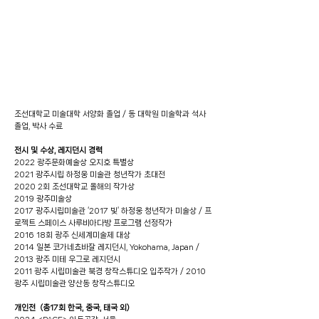
조선대학교 미술대학 서양화 졸업 / 동 대학원 미술학과 석사
졸업, 박사 수료
전시 및 수상, 레지던시 경력
2022 광주문화예술상 오지호 특별상
2021 광주시립 하정웅 미술관 청년작가 초대전
2020 2회 조선대학교 올해의 작가상
2019 광주미술상
2017 광주시립미술관 ‘2017 빛’ 하정웅 청년작가 미술상 / 프
로젝트 스페이스 사루비아다방 프로그램 선정작가
2016 18회 광주 신세계미술제 대상
2014 일본 코가네쵸바잘 레지던시, Yokohama, Japan /
2013 광주 미테 우그로 레지던시
2011 광주 시립미술관 북경 창작스튜디오 입주작가 / 2010
광주 시립미술관 양산동 창작스튜디오
개인전
(총17회 한국, 중국, 태국 외)