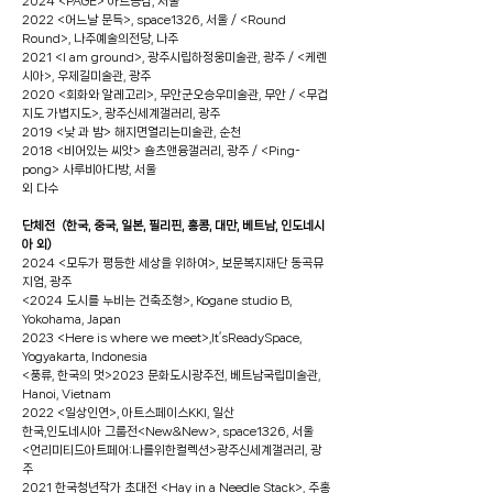
2024 <PAGE> 아트공감, 서울
2022 <어느날 문득>, space1326, 서울 / <Round
Round>, 나주예술의전당, 나주
2021 <I am ground>, 광주시립하정웅미술관, 광주 / <케렌
시아>, 우제길미술관, 광주
2020 <회화와 알레고리>, 무안군오승우미술관, 무안 / <무겁
지도 가볍지도>, 광주신세계갤러리, 광주
2019 <낮 과 밤> 해지면열리는미술관, 순천
2018 <비어있는 씨앗> 숄츠앤융갤러리, 광주 / <Ping-
pong> 사루비아다방, 서울
외 다수
단체전 (한국, 중국, 일본, 필리핀, 홍콩, 대만, 베트남, 인도네시
아 외)
2024 <모두가 평등한 세상을 위하여>, 보문복지재단 동곡뮤
지엄, 광주
<2024 도시를 누비는 건축조형>, Kogane studio B,
Yokohama, Japan
2023 <Here is where we meet>,It’sReadySpace,
Yogyakarta, Indonesia
<풍류, 한국의 멋>2023 문화도시광주전, 베트남국립미술관,
Hanoi, Vietnam
2022 <일상인연>, 아트스페이스KKI, 일산
한국,인도네시아 그룹전<New&New>, space1326, 서울
<언리미티드아트페어:나를위한컬렉션>광주신세계갤러리, 광
주
2021 한국청년작가 초대전 <Hay in a Needle Stack>, 주홍