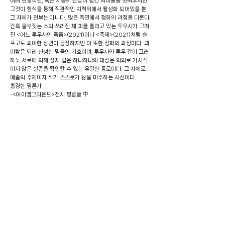
여러 현실적인, 혹은 시공의 잔상이 남긴 의미들을 덧씌우지만
그것이 형식을 통해 직관적인 지력위에서 활성화 되어있을 뿐
그 자체가 전부는 아니다. 많은 측면에서 정화의 과정을 다룬다.
간혹 울부짖는 소와 쓰러진 채 피를 흘리고 있는 투우사가 그려
진 <어느 투우사의 죽음>(2021)이나 <축제>(2021)처럼 슬
프고도 괴이한 장면이 등장하지만 이 또한 정화의 과정이다. 괴
이함은 되레 신성한 믿음의 기호이며, 투우사와 투우 간이 그러
하듯 서로에 의해 상처 입은 하나하나의 대상은 의외로 가시적
이지 않은 실존을 확인할 수 있는 유일한 통로이다. 그 자체로
예술의 주제이자 작가 스스로가 삶을 마주하는 시선이다.
홍경한 평론가
-<아이엠그라운드>전시 평론글 中