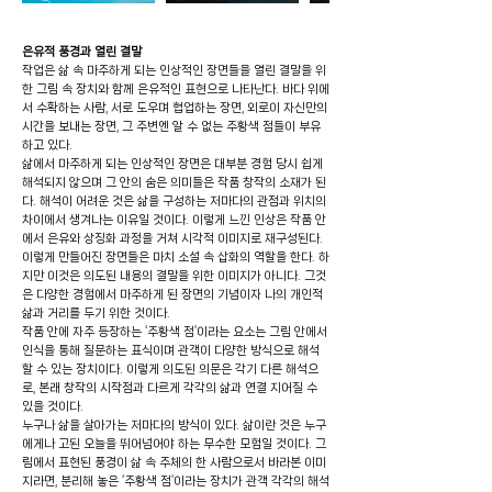
은유적 풍경과 열린 결말
작업은 삶 속 마주하게 되는 인상적인 장면들을 열린 결말을 위
한 그림 속 장치와 함께 은유적인 표현으로 나타난다. 바다 위에
서 수확하는 사람, 서로 도우며 협업하는 장면, 외로이 자신만의
시간을 보내는 장면, 그 주변엔 알 수 없는 주황색 점들이 부유
하고 있다.
삶에서 마주하게 되는 인상적인 장면은 대부분 경험 당시 쉽게
해석되지 않으며 그 안의 숨은 의미들은 작품 창작의 소재가 된
다. 해석이 어려운 것은 삶을 구성하는 저마다의 관점과 위치의
차이에서 생겨나는 이유일 것이다. 이렇게 느낀 인상은 작품 안
에서 은유와 상징화 과정을 거쳐 시각적 이미지로 재구성된다.
이렇게 만들어진 장면들은 마치 소설 속 삽화의 역할을 한다. 하
지만 이것은 의도된 내용의 결말을 위한 이미지가 아니다. 그것
은 다양한 경험에서 마주하게 된 장면의 기념이자 나의 개인적
삶과 거리를 두기 위한 것이다.
작품 안에 자주 등장하는 ‘주황색 점’이라는 요소는 그림 안에서
인식을 통해 질문하는 표식이며 관객이 다양한 방식으로 해석
할 수 있는 장치이다. 이렇게 의도된 의문은 각기 다른 해석으
로, 본래 창작의 시작점과 다르게 각각의 삶과 연결 지어질 수
있을 것이다.
누구나 삶을 살아가는 저마다의 방식이 있다. 삶이란 것은 누구
에게나 고된 오늘을 뛰어넘어야 하는 무수한 모험일 것이다. 그
림에서 표현된 풍경이 삶 속 주체의 한 사람으로서 바라본 이미
지라면, 분리해 놓은 ‘주황색 점’이라는 장치가 관객 각각의 해석