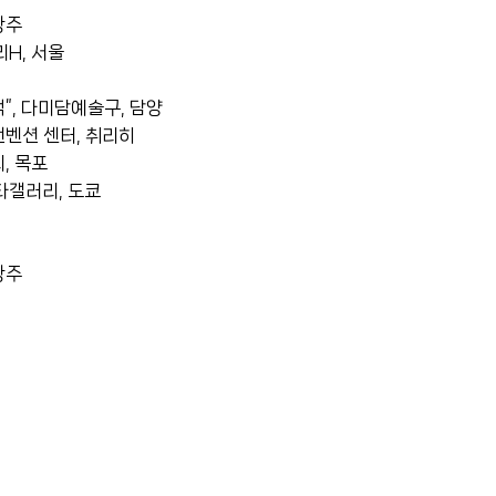
광주
H, 서울
적”, 다미담예술구, 담양
벤션 센터, 취리히
, 목포
갤러리, 도쿄
광주