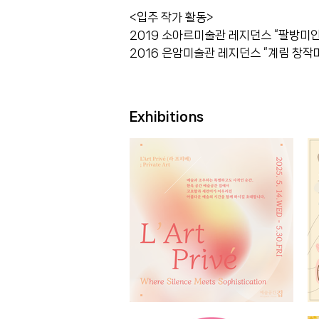
<입주 작가 활동>
2019 소아르미술관 레지던스 “팔방미인
2016 은암미술관 레지던스 “계림 창작마
Exhibitions