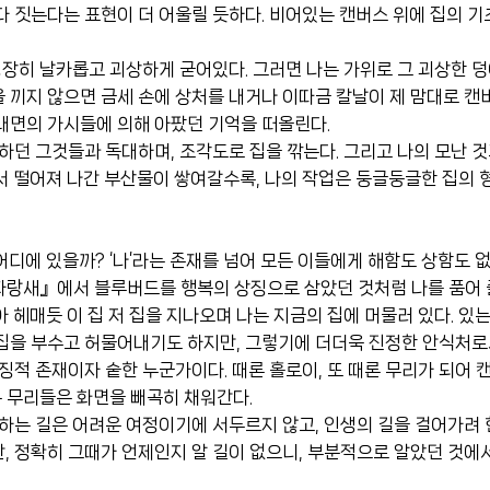
 짓는다는 표현이 더 어울릴 듯하다. 비어있는 캔버스 위에 집의 기
굉장히 날카롭고 괴상하게 굳어있다. 그러면 나는 가위로 그 괴상한 
끼지 않으면 금세 손에 상처를 내거나 이따금 칼날이 제 맘대로 캔버
내면의 가시들에 의해 아팠던 기억을 떠올린다.
하던 그것들과 독대하며, 조각도로 집을 깎는다. 그리고 나의 모난 
서 떨어져 나간 부산물이 쌓여갈수록, 나의 작업은 둥글둥글한 집의 
 어디에 있을까? ‘나’라는 존재를 넘어 모든 이들에게 해함도 상함도 
랑새』에서 블루버드를 행복의 상징으로 삼았던 것처럼 나를 품어 줄 
 헤매듯 이 집 저 집을 지나오며 나는 지금의 집에 머물러 있다. 있
집을 부수고 허물어내기도 하지만, 그렇기에 더더욱 진정한 안식처로서
징적 존재이자 숱한 누군가이다. 때론 홀로이, 또 때론 무리가 되어 캔
는 무리들은 화면을 빼곡히 채워간다.
하는 길은 어려운 여정이기에 서두르지 않고, 인생의 길을 걸어가려 
, 정확히 그때가 언제인지 알 길이 없으니, 부분적으로 알았던 것에