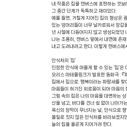
내 작품은 집을 캔버스에 표현하는 것보다
그 중간 단계가 독특하고 재미있다.
예를 들면, 거칠게 지어진 집의 형상은 
있는 덩어리들이 너무 날카로워서 장갑을 
년 시절에 다듬어지지 않고 생성되었던 
나는 조용히, 캔버스 앞에서 내면에 존재
내고 도려내려고 한다. 이렇게 캔버스에
안식처의 ‘집’
진정한 안식에 머물게 할 수 있는 ‘집’은
모리스 마테를링크가 발표한 동화극 『파
집에서 집으로. 행복이라는 파랑새를 찾아
마음들이 허기진 외로움이 되어 마음의 
그림 속의 집은 나의 마음을 대변하는 상
산을 넘고, 바다를 건너 쉼 없이 나아가
육신의 장막이 무너지는 날, 안식으로 향
물질로 짓지 않은 안식처를 바라보겠지만
늘의 집을 올곧게 지어가려 한다.